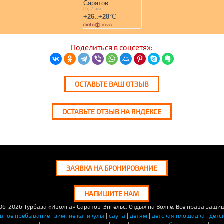
Поделиться в соцсетях:
ОСТАВЬТЕ ВАШ ОТЗЫВ
ОСТАВЬТЕ ОТЗЫВ НА ЯНДЕКСЕ
ЗАЯВКА НА БРОНИРОВАНИЕ
НАПИШИТЕ НАМ
06-2026
Турбаза «Иволга» Саратов-Энгельс. Отдых на Волге. Все права защи
евное пребывание
|
зимние каникулы
|
сауна
|
детям
|
детская площадка
|
детс