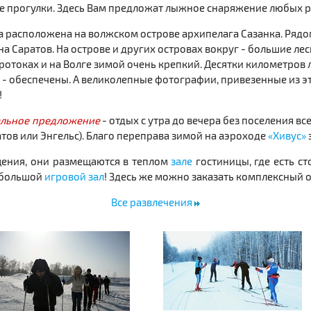
 прогулки. Здесь Вам предложат лыжное снаряжение любых р
а расположена на волжском острове архипелага Сазанка. Рядо
на Саратов. На острове и других островах вокруг - большие ле
протоках и на Волге зимой очень крепкий. Десятки километро
 - обеспечены. А великолепные фотографии, привезенные из эт
!
льное предложение
- отдых с утра до вечера без поселения вс
атов или Энгельс). Благо переправа зимой на аэроходе
«Хивус»
щения, они размещаются в теплом
зале
гостиницы, где есть ст
- большой
игровой зал
! Здесь же можно заказать комплексный о
Все развлечения