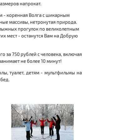
азмеров напрокат.
м - коренная Волга с шикарным
сные массивы, нетронутая природа.
в лыжных прогулок по великолепным
их мест - останутся Вам на Добрую
его за 750 рублей с человека, включая
занимает не более 10 минут!
олы, туалет, детям - мультфильмы на
бед.