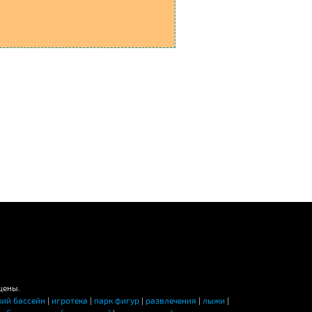
щены.
кий бассейн
|
игротека
|
парк фигур
|
развлечения
|
лыжи
|