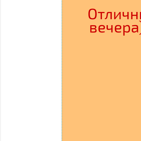
Отличны
вечера