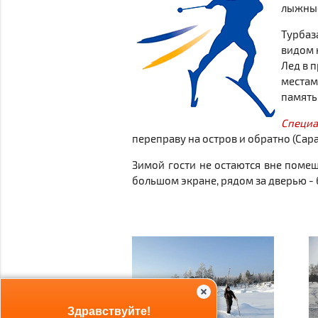
лыжные
Турбаз
видом 
Лед в 
местам
память
Специа
переправу на остров и обратно (Сар
Зимой гости не остаются вне поме
большом экране, рядом за дверью 
Здравствуйте!