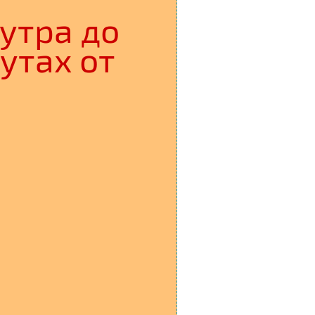
 утра до
утах от