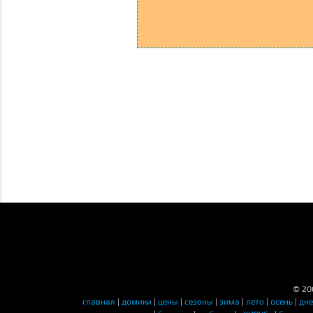
© 20
главная
|
домики
|
цены
|
сезоны
|
зима
|
лето
|
осень
|
дн