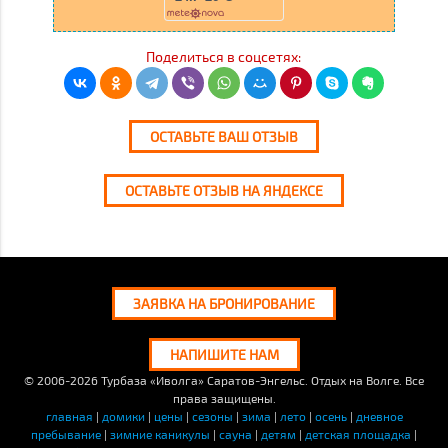
Поделиться в соцсетях:
ОСТАВЬТЕ ВАШ ОТЗЫВ
ОСТАВЬТЕ ОТЗЫВ НА ЯНДЕКСЕ
ЗАЯВКА НА БРОНИРОВАНИЕ
НАПИШИТЕ НАМ
© 2006-2026
Турбаза «Иволга» Саратов-Энгельс. Отдых на Волге. Все
права защищены.
главная
|
домики
|
цены
|
сезоны
|
зима
|
лето
|
осень
|
дневное
пребывание
|
зимние каникулы
|
сауна
|
детям
|
детская площадка
|