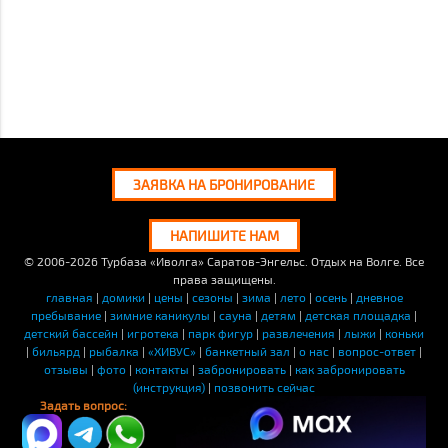
ЗАЯВКА НА БРОНИРОВАНИЕ
НАПИШИТЕ НАМ
© 2006-2026
Турбаза «Иволга» Саратов-Энгельс. Отдых на Волге. Все
права защищены.
главная
|
домики
|
цены
|
сезоны
|
зима
|
лето
|
осень
|
дневное
пребывание
|
зимние каникулы
|
сауна
|
детям
|
детская площадка
|
детский бассейн
|
игротека
|
парк фигур
|
развлечения
|
лыжи
|
коньки
|
бильярд
|
рыбалка
|
«ХИВУС»
|
банкетный зал
|
о нас
|
вопрос-ответ
|
отзывы
|
фото
|
контакты
|
забронировать
|
как забронировать
(инструкция)
|
позвонить сейчас
Задать вопрос: