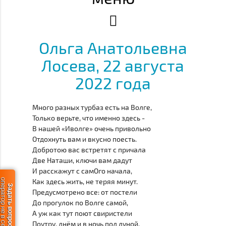
Ольга Анатольевна
Лосева, 22 августа
2022 года
Много разных турбаз есть на Волге,
Только верьте, что именно здесь -
В нашей «Иволге» очень привольно
Отдохнуть вам и вкусно поесть.
Добротою вас встретят с причала
Две Наташи, ключи вам дадут
И расскажут с самОго начала,
ератор не в сети
Как здесь жить, не теряя минут.
Задать вопрос
Предусмотрено все: от постели
До прогулок по Волге самой,
А уж как тут поют свиристели
Поутру, днём и в ночь под луной.