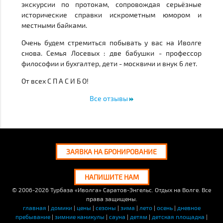
экскурсии по протокам, сопровождая серьёзные
исторические справки искрометным юмором и
местными байками.
Очень будем стремиться побывать у вас на Иволге
снова. Семья Лосевых : две бабушки - профессор
философии и бухгалтер, дети - москвичи и внук 6 лет.
От всех С П А С И Б О!
Все отзывы
ЗАЯВКА НА БРОНИРОВАНИЕ
НАПИШИТЕ НАМ
© 2006-2026
Турбаза «Иволга» Саратов-Энгельс. Отдых на Волге. Все
права защищены.
главная
|
домики
|
цены
|
сезоны
|
зима
|
лето
|
осень
|
дневное
пребывание
|
зимние каникулы
|
сауна
|
детям
|
детская площадка
|