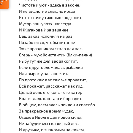
Чистота и уют - здесь в законе,
И не видно, не слышно когда
Кто-то тачку тихонько подгонит,
Мусор ваш увозя навсегда.
И Жиганова Ира заранее ,
Ваш заказ исполняя на раз,
Позаботится, чтобы питание
Тоже праздником стало для вас.
Егерь - муж Константин (ёлки-палки)
Рыбу тут же для вас закоптит,
Если вдруг обломилась рыбалка
Или вырос у вас аппетит.
По протокам вас сам же прокатит,
Всё покажет, расскажет как гид,
Целый день его конь - его катер
Волги гладь как такси бороздит.
В общем, всем здесь поклон и спасибо
За прекрасное время чудес,
Отдых в Иволге дал новой силы,
Не забудем мы сказочный лес.
И друзьям, и знакомым накажем,