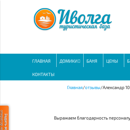
ГЛАВНАЯ
ДОМИКИ
БАНЯ
ЦЕНЫ
Б
КОНТАКТЫ
Главная
/
отзывы
/
Александр 10
ератор не в сети
Задать вопрос
Выражаем благодарность персоналу 