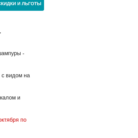
,
шампуры -
 с видом на
ркалом и
октября по