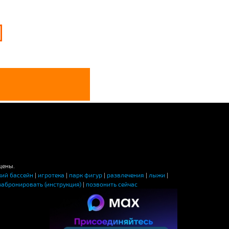
щены.
кий бассейн
|
игротека
|
парк фигур
|
развлечения
|
лыжи
|
забронировать (инструкция)
|
позвонить сейчас