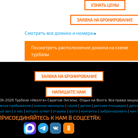
УЗНАТЬ ЦЕНЫ
ЗАЯВКА НА БРОНИРОВАНИЕ
Смотреть все домики и номера
Посмотреть расположение домика на схеме
турбазы
ЗАЯВКА НА БРОНИРОВАНИЕ
НАПИШИТЕ НАМ
06-2026
Турбаза «Иволга» Саратов-Энгельс. Отдых на Волге. Все права защи
евное пребывание
|
зимние каникулы
|
сауна
|
детям
|
детская площадка
|
детс
ый зал
|
о нас
|
вопрос-ответ
|
отзывы
|
фото
|
контакты
|
забронировать
|
как 
ПРИСОЕДИНЯЙТЕСЬ К НАМ В СОЦСЕТЯХ: