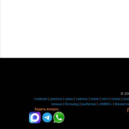
© 20
главная
|
домики
|
цены
|
сезоны
|
зима
|
лето
|
осень
|
дн
коньки
|
бильярд
|
рыбалка
|
«ХИВУС»
|
банкетн
Задать вопрос: