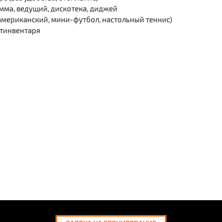
амма, ведущий, дискотека, диджей
 американский, мини-футбол, настольный теннис)
ртинвентаря