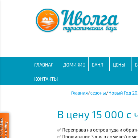
ГЛАВНАЯ
ДОМИКИ
БАНЯ
ЦЕНЫ
Б
КОНТАКТЫ
Главная
/
сезоны
/
Новый Год 20
В цену 15 000 с
ератор не в сети
Задать вопрос
✅ Переправа на остров туда и обрат
✅ Проживание 3 дня в домике/номере